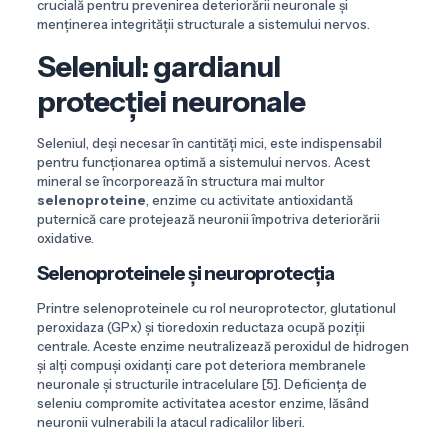
crucială pentru prevenirea deteriorării neuronale și
menținerea integrității structurale a sistemului nervos.
Seleniul: gardianul
protecției neuronale
Seleniul, deși necesar în cantități mici, este indispensabil
pentru funcționarea optimă a sistemului nervos. Acest
mineral se încorporează în structura mai multor
selenoproteine
, enzime cu activitate antioxidantă
puternică care protejează neuronii împotriva deteriorării
oxidative.
Selenoproteinele și neuroprotecția
Printre selenoproteinele cu rol neuroprotector, glutationul
peroxidaza (GPx) și tioredoxin reductaza ocupă poziții
centrale. Aceste enzime neutralizează peroxidul de hidrogen
și alți compuși oxidanți care pot deteriora membranele
neuronale și structurile intracelulare [5]. Deficiența de
seleniu compromite activitatea acestor enzime, lăsând
neuronii vulnerabili la atacul radicalilor liberi.