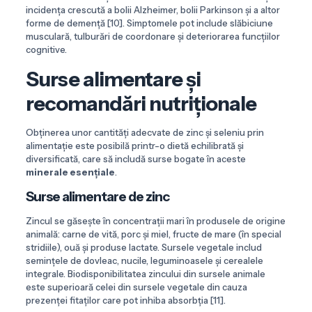
incidența crescută a bolii Alzheimer, bolii Parkinson și a altor
forme de demență [10]. Simptomele pot include slăbiciune
musculară, tulburări de coordonare și deteriorarea funcțiilor
cognitive.
Surse alimentare și
recomandări nutriționale
Obținerea unor cantități adecvate de zinc și seleniu prin
alimentație este posibilă printr-o dietă echilibrată și
diversificată, care să includă surse bogate în aceste
minerale esențiale
.
Surse alimentare de zinc
Zincul se găsește în concentrații mari în produsele de origine
animală: carne de vită, porc și miel, fructe de mare (în special
stridiile), ouă și produse lactate. Sursele vegetale includ
semințele de dovleac, nucile, leguminoasele și cerealele
integrale. Biodisponibilitatea zincului din sursele animale
este superioară celei din sursele vegetale din cauza
prezenței fitaților care pot inhiba absorbția [11].