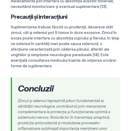
medicamente pot interfera cu absorbția acestor minerale,
necesitând monitorizare și eventual suplimentare [13].
Precauții și interacțiuni
Suplimentarea trebuie făcută cu prudență, deoarece atât
zincul, cât și seleniul pot fi toxice în doze excesive. Zincul în
exces poate interfere cu absorbția cuprului și fierului, în timp
ce seleniul în cantități mari poate cauza selenoză, o
afecțiune caracterizată prin căderea părului, alterări ale
unghiilor și simptome neurologice paradoxale [14]. Este
esențială consultarea medicului înainte de inițierea oricărei
forme de suplimentare.
Concluzii
Zincul și seleniul reprezintă piloni fundamentali ai
sănătății neurologice, contribuind prin mecanisme
complementare la protecția și funcționarea optimă a
sistemului nervos. Rolurile lor în transmisia sinaptică,
protecția antioxidantă și modularea proceselor
inflamatoare subliniază importanța menținerii unor