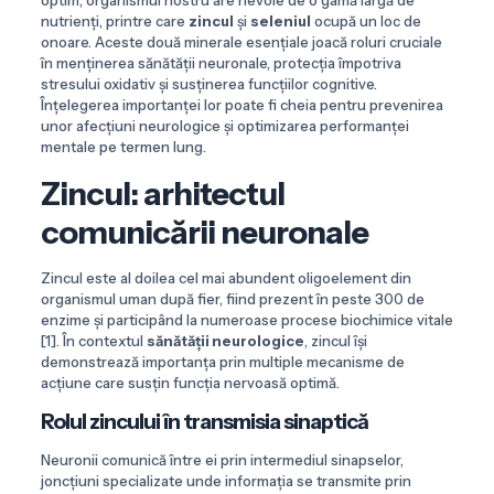
optim, organismul nostru are nevoie de o gamă largă de
nutrienți, printre care
zincul
și
seleniul
ocupă un loc de
onoare. Aceste două minerale esențiale joacă roluri cruciale
în menținerea sănătății neuronale, protecția împotriva
stresului oxidativ și susținerea funcțiilor cognitive.
Înțelegerea importanței lor poate fi cheia pentru prevenirea
unor afecțiuni neurologice și optimizarea performanței
mentale pe termen lung.
Zincul: arhitectul
comunicării neuronale
Zincul este al doilea cel mai abundent oligoelement din
organismul uman după fier, fiind prezent în peste 300 de
enzime și participând la numeroase procese biochimice vitale
[1]. În contextul
sănătății neurologice
, zincul își
demonstrează importanța prin multiple mecanisme de
acțiune care susțin funcția nervoasă optimă.
Rolul zincului în transmisia sinaptică
Neuronii comunică între ei prin intermediul sinapselor,
joncțiuni specializate unde informația se transmite prin