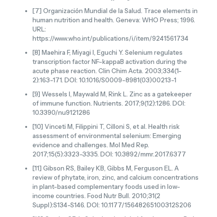
[7] Organización Mundial de la Salud. Trace elements in
human nutrition and health. Geneva: WHO Press; 1996.
URL:
https://www.who.int/publications/i/item/9241561734
[8] Maehira F, Miyagi I, Eguchi Y. Selenium regulates
transcription factor NF-kappaB activation during the
acute phase reaction. Clin Chim Acta. 2003;334(1-
2):163-171. DOI: 10.1016/S0009-8981(03)00213-1
[9] Wessels I, Maywald M, Rink L. Zinc as a gatekeeper
of immune function. Nutrients. 2017;9(12):1286. DOI:
10.3390/nu9121286
[10] Vinceti M, Filippini T, Cilloni S, et al. Health risk
assessment of environmental selenium: Emerging
evidence and challenges. Mol Med Rep.
2017;15(5):3323-3335. DOI: 10.3892/mmr.2017.6377
[11] Gibson RS, Bailey KB, Gibbs M, Ferguson EL. A
review of phytate, iron, zinc, and calcium concentrations
in plant-based complementary foods used in low-
income countries. Food Nutr Bull. 2010;31(2
Suppl):S134-S146. DOI: 10.1177/15648265100312S206