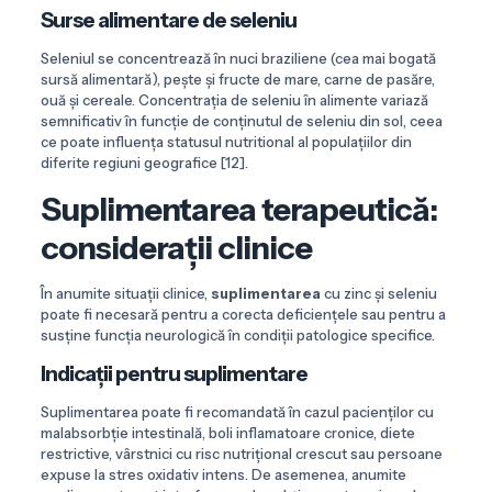
Surse alimentare de seleniu
Seleniul se concentrează în nuci braziliene (cea mai bogată
sursă alimentară), pește și fructe de mare, carne de pasăre,
ouă și cereale. Concentrația de seleniu în alimente variază
semnificativ în funcție de conținutul de seleniu din sol, ceea
ce poate influența statusul nutritional al populațiilor din
diferite regiuni geografice [12].
Suplimentarea terapeutică:
considerații clinice
În anumite situații clinice,
suplimentarea
cu zinc și seleniu
poate fi necesară pentru a corecta deficiențele sau pentru a
susține funcția neurologică în condiții patologice specifice.
Indicații pentru suplimentare
Suplimentarea poate fi recomandată în cazul pacienților cu
malabsorbție intestinală, boli inflamatoare cronice, diete
restrictive, vârstnici cu risc nutrițional crescut sau persoane
expuse la stres oxidativ intens. De asemenea, anumite