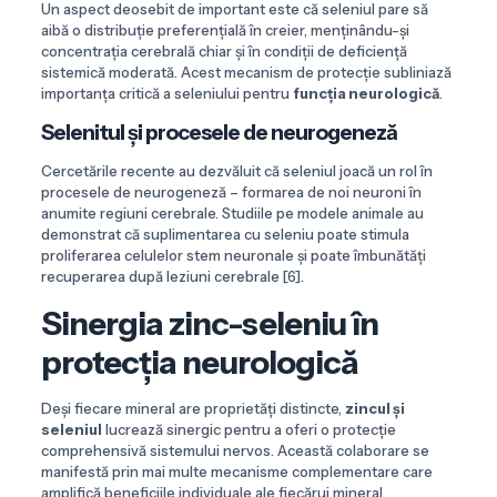
Un aspect deosebit de important este că seleniul pare să
aibă o distribuție preferențială în creier, menținându-și
concentrația cerebrală chiar și în condiții de deficiență
sistemică moderată. Acest mecanism de protecție subliniază
importanța critică a seleniului pentru
funcția neurologică
.
Selenitul și procesele de neurogeneză
Cercetările recente au dezvăluit că seleniul joacă un rol în
procesele de neurogeneză – formarea de noi neuroni în
anumite regiuni cerebrale. Studiile pe modele animale au
demonstrat că suplimentarea cu seleniu poate stimula
proliferarea celulelor stem neuronale și poate îmbunătăți
recuperarea după leziuni cerebrale [6].
Sinergia zinc-seleniu în
protecția neurologică
Deși fiecare mineral are proprietăți distincte,
zincul și
seleniul
lucrează sinergic pentru a oferi o protecție
comprehensivă sistemului nervos. Această colaborare se
manifestă prin mai multe mecanisme complementare care
amplifică beneficiile individuale ale fiecărui mineral.