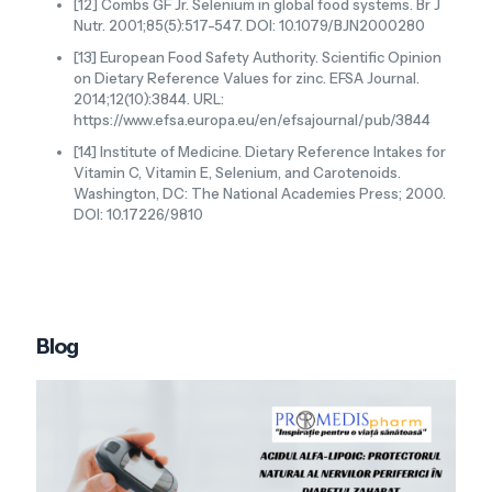
[12] Combs GF Jr. Selenium in global food systems. Br J
Nutr. 2001;85(5):517-547. DOI: 10.1079/BJN2000280
[13] European Food Safety Authority. Scientific Opinion
on Dietary Reference Values for zinc. EFSA Journal.
2014;12(10):3844. URL:
https://www.efsa.europa.eu/en/efsajournal/pub/3844
[14] Institute of Medicine. Dietary Reference Intakes for
Vitamin C, Vitamin E, Selenium, and Carotenoids.
Washington, DC: The National Academies Press; 2000.
DOI: 10.17226/9810
Blog