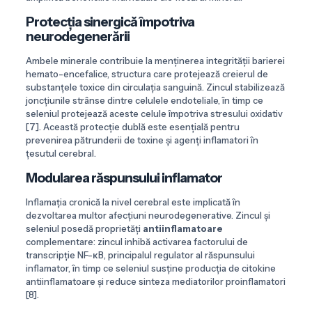
Protecția sinergică împotriva
neurodegenerării
Ambele minerale contribuie la menținerea integrității barierei
hemato-encefalice, structura care protejează creierul de
substanțele toxice din circulația sanguină. Zincul stabilizează
joncțiunile strânse dintre celulele endoteliale, în timp ce
seleniul protejează aceste celule împotriva stresului oxidativ
[7]. Această protecție dublă este esențială pentru
prevenirea pătrunderii de toxine și agenți inflamatori în
țesutul cerebral.
Modularea răspunsului inflamator
Inflamația cronică la nivel cerebral este implicată în
dezvoltarea multor afecțiuni neurodegenerative. Zincul și
seleniul posedă proprietăți
antiinflamatoare
complementare: zincul inhibă activarea factorului de
transcripție NF-κB, principalul regulator al răspunsului
inflamator, în timp ce seleniul susține producția de citokine
antiinflamatoare și reduce sinteza mediatorilor proinflamatori
[8].