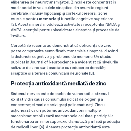
eliberarea de neurotransmițători. Zincul este concentrat în
mod special în veziculele sinaptice din anumite regiuni
cerebrale, inclusiv hipocamp și cortexul cerebral, zone
cruciale pentru
memoria
și funcțiile cognitive superioare
[2]. Acest mineral modulează activitatea receptorilor NMDA și
AMPA, esențiali pentru plasticitatea sinaptică și procesele de
învățare.
Cercetările recente au demonstrat că deficiența de zinc
poate compromite semnificativ transmisia sinaptică, ducând
la disfuncții cognitive și probleme de memorie. Un studiu
publicat în Journal of Neuroscience a evidențiat că nivelurile
scăzute de zinc sunt asociate cu reducerea densității
sinaptice și alterarea comunicării neuronale [3].
Protecția antioxidantă mediată de zinc
Sistemul nervos este deosebit de vulnerabil la
stresul
oxidativ
din cauza consumului ridicat de oxigen și a
concentrației mari de acizi grași polinesaturați. Zincul
acționează ca un puternic antioxidant prin multiple
mecanisme: stabilizează membranele celulare, participă la
funcționarea enzimei superoxid dismutază și inhibă producția
de radicali liberi [4]. Această protecție antioxidantă este