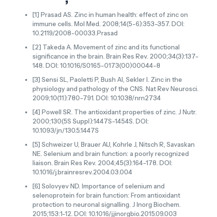
[1] Prasad AS. Zinc in human health: effect of zinc on
immune cells. Mol Med. 2008;14(5-6):353-357. DOI:
10.2119/2008-00033.Prasad
[2] Takeda A. Movement of zinc and its functional
significance in the brain. Brain Res Rev. 2000;34(3):137-
148. DOI: 10.1016/S0165-0173(00)00044-8
[3] Sensi SL, Paoletti P, Bush AI, Sekler I. Zinc in the
physiology and pathology of the CNS. Nat Rev Neurosci.
2009;10(11):780-791. DOI: 10.1038/nrn2734
[4] Powell SR. The antioxidant properties of zinc. J Nutr.
2000;130(5S Suppl):1447S-1454S. DOI:
10.1093/jn/130.5.1447S
[5] Schweizer U, Brauer AU, Kohrle J, Nitsch R, Savaskan
NE. Selenium and brain function: a poorly recognized
liaison. Brain Res Rev. 2004;45(3):164-178. DOI:
10.1016/j.brainresrev.2004.03.004
[6] Solovyev ND. Importance of selenium and
selenoprotein for brain function: From antioxidant
protection to neuronal signalling. J Inorg Biochem.
2015;153:1-12. DOI: 10.1016/j.jinorgbio.2015.09.003