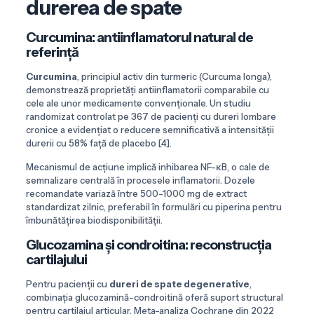
durerea de spate
Curcumina: antiinflamatorul natural de
referință
Curcumina
, principiul activ din turmeric (Curcuma longa),
demonstrează proprietăți antiinflamatorii comparabile cu
cele ale unor medicamente convenționale. Un studiu
randomizat controlat pe 367 de pacienți cu dureri lombare
cronice a evidențiat o reducere semnificativă a intensității
durerii cu 58% față de placebo [4].
Mecanismul de acțiune implică inhibarea NF-κB, o cale de
semnalizare centrală în procesele inflamatorii. Dozele
recomandate variază între 500-1000 mg de extract
standardizat zilnic, preferabil în formulări cu piperina pentru
îmbunătățirea biodisponibilității.
Glucozamina și condroitina: reconstrucția
cartilajului
Pentru pacienții cu
dureri de spate degenerative
,
combinația glucozamină-condroitină oferă suport structural
pentru cartilajul articular. Meta-analiza Cochrane din 2022