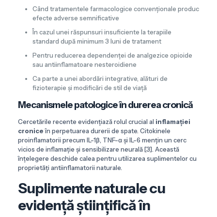
Când tratamentele farmacologice convenționale produc
efecte adverse semnificative
În cazul unei răspunsuri insuficiente la terapiile
standard după minimum 3 luni de tratament
Pentru reducerea dependenței de analgezice opioide
sau antiinflamatoare nesteroidiene
Ca parte a unei abordări integrative, alături de
fizioterapie și modificări de stil de viață
Mecanismele patologice în durerea cronică
Cercetările recente evidențiază rolul crucial al
inflamației
cronice
în perpetuarea durerii de spate. Citokinele
proinflamatorii precum IL-1β, TNF-α și IL-6 mențin un cerc
vicios de inflamație și sensibilizare neurală [3]. Această
înțelegere deschide calea pentru utilizarea suplimentelor cu
proprietăți antiinflamatorii naturale.
Suplimente naturale cu
evidență științifică în