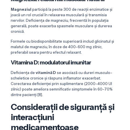
Magneziul
participă la peste 300 de reacții enzimatice și
joacă un rol crucial în relaxarea musculară și transmisia
nervilor. Deficiența de magneziu, frecventă în populația
generală, poate exacerba spasmele musculare și durerea
cronică.
Formele cu biodisponibilitate superioară includ glicinatul și
malatul de magneziu, în doze de 400-600 mg zilnic,
preferabil seara pentru efectul relaxant.
Vitamina D: modulatorul imunitar
Deficiența de
vitamină D
se asociază cu dureri musculo-
scheletice cronice și răspuns inflamator exacerbat.
Corectarea deficienței prin suplimentare (2000-4000 UI
zilnic) poate ameliora semnificativ simptomele în 60-70%
dintre pacienți [8].
Considerații de siguranță și
interacțiuni
medicamentoase