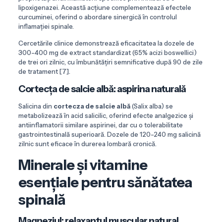
lipoxigenazei. Această acțiune complementează efectele
curcuminei, oferind o abordare sinergică în controlul
inflamației spinale.
Cercetările clinice demonstrează eficacitatea la dozele de
300-400 mg de extract standardizat (65% acizi boswellici)
de trei ori zilnic, cu îmbunătățiri semnificative după 90 de zile
de tratament [7].
Cortecța de salcie albă: aspirina naturală
Salicina din
cortecza de salcie albă
(Salix alba) se
metabolizează în acid salicilic, oferind efecte analgezice și
antiinflamatorii similare aspirinei, dar cu o tolerabilitate
gastrointestinală superioară. Dozele de 120-240 mg salicină
zilnic sunt eficace în durerea lombară cronică.
Minerale și vitamine
esențiale pentru sănătatea
spinală
Magneziul: relaxantul muscular natural