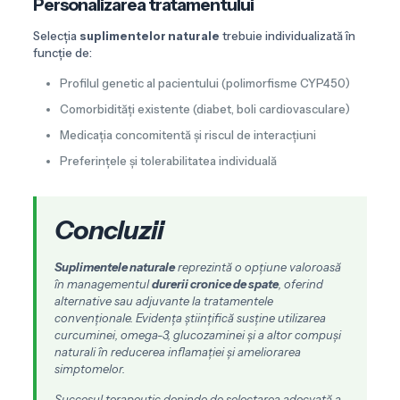
Personalizarea tratamentului
Selecția
suplimentelor naturale
trebuie individualizată în
funcție de:
Profilul genetic al pacientului (polimorfisme CYP450)
Comorbidități existente (diabet, boli cardiovasculare)
Medicația concomitentă și riscul de interacțiuni
Preferințele și tolerabilitatea individuală
Concluzii
Suplimentele naturale
reprezintă o opțiune valoroasă
în managementul
durerii cronice de spate
, oferind
alternative sau adjuvante la tratamentele
convenționale. Evidența științifică susține utilizarea
curcuminei, omega-3, glucozaminei și a altor compuși
naturali în reducerea inflamației și ameliorarea
simptomelor.
Succesul terapeutic depinde de selectarea adecvată a