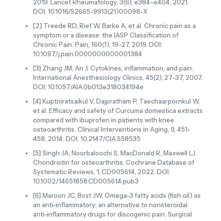
2019. Lancet Rheumatology, 3(6), e384-e404, 2021.
DOI: 10.1016/S2665-9913(21)00098-X
[2] Treede RD, Rief W, Barke A, et al. Chronic pain as a
symptom or a disease: the IASP Classification of
Chronic Pain. Pain, 160(1), 19-27, 2019. DOI:
10.1097/j.pain.0000000000001384
[3] Zhang JM, An J. Cytokines, inflammation, and pain.
International Anesthesiology Clinics, 45(2), 27-37, 2007.
DOI: 10.1097/AIA.0b013e318034194e
[4] Kuptniratsaikul V, Dajpratham P, Taechaarpornkul W,
et al. Efficacy and safety of Curcuma domestica extracts
compared with ibuprofen in patients with knee
osteoarthritis. Clinical Interventions in Aging, 9, 451-
458, 2014. DOI: 10.2147/CIA.S58535
[5] Singh JA, Noorbaloochi S, MacDonald R, Maxwell LJ.
Chondroitin for osteoarthritis. Cochrane Database of
Systematic Reviews, 1, CD005614, 2022. DOI:
10.1002/14651858.CD005614.pub3
[6] Maroon JC, Bost JW. Omega-3 fatty acids (fish oil) as
an anti-inflammatory: an alternative to nonsteroidal
anti-inflammatory drugs for discogenic pain. Surgical