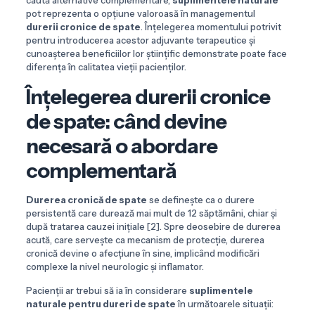
caută alternative complementare,
suplimentele naturale
pot reprezenta o opțiune valoroasă în managementul
durerii cronice de spate
. Înțelegerea momentului potrivit
pentru introducerea acestor adjuvante terapeutice și
cunoașterea beneficiilor lor științific demonstrate poate face
diferența în calitatea vieții pacienților.
Înțelegerea durerii cronice
de spate: când devine
necesară o abordare
complementară
Durerea cronică de spate
se definește ca o durere
persistentă care durează mai mult de 12 săptămâni, chiar și
după tratarea cauzei inițiale [2]. Spre deosebire de durerea
acută, care servește ca mecanism de protecție, durerea
cronică devine o afecțiune în sine, implicând modificări
complexe la nivel neurologic și inflamator.
Pacienții ar trebui să ia în considerare
suplimentele
naturale pentru dureri de spate
în următoarele situații: