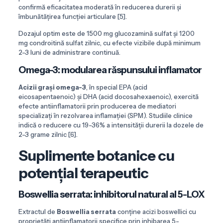
confirmă eficacitatea moderată în reducerea durerii și
îmbunătățirea funcției articulare [5].
Dozajul optim este de 1500 mg glucozamină sulfat și 1200
mg condroitină sulfat zilnic, cu efecte vizibile după minimum
2-3 luni de administrare continuă.
Omega-3: modularea răspunsului inflamator
Acizii grași omega-3
, în special EPA (acid
eicosapentaenoic) și DHA (acid docosahexaenoic), exercită
efecte antiinflamatorii prin producerea de mediatori
specializați în rezolvarea inflamației (SPM). Studiile clinice
indică o reducere cu 19-36% a intensității durerii la dozele de
2-3 grame zilnic [6].
Suplimente botanice cu
potențial terapeutic
Boswellia serrata: inhibitorul natural al 5-LOX
Extractul de
Boswellia serrata
conține acizi boswellici cu
proprietăți antiinflamatorii specifice prin inhibarea 5-