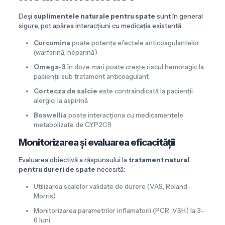
Deși
suplimentele naturale pentru spate
sunt în general
sigure, pot apărea interacțiuni cu medicația existentă:
Curcumina
poate potența efectele anticoagulantelor
(warfarină, heparină)
Omega-3
în doze mari poate crește riscul hemoragic la
pacienții sub tratament anticoagulant
Cortecza de salcie
este contraindicată la pacienții
alergici la aspirină
Boswellia
poate interacționa cu medicamentele
metabolizate de CYP2C9
Monitorizarea și evaluarea eficacității
Evaluarea obiectivă a răspunsului la
tratament natural
pentru dureri de spate
necesită:
Utilizarea scalelor validate de durere (VAS, Roland-
Morris)
Monitorizarea parametrilor inflamatorii (PCR, VSH) la 3-
6 luni