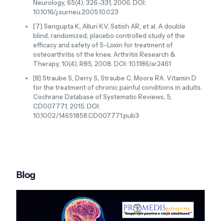
Neurology, 65(4), 326-331, 2006. DOI:
10.1016/j.surneu.2005.10.023
[7] Sengupta K, Alluri KV, Satish AR, et al. A double
blind, randomized, placebo controlled study of the
efficacy and safety of 5-Loxin for treatment of
osteoarthritis of the knee. Arthritis Research &
Therapy, 10(4), R85, 2008. DOI: 10.1186/ar2461
[8] Straube S, Derry S, Straube C, Moore RA. Vitamin D
for the treatment of chronic painful conditions in adults.
Cochrane Database of Systematic Reviews, 5,
CD007771, 2015. DOI:
10.1002/14651858.CD007771.pub3
Blog