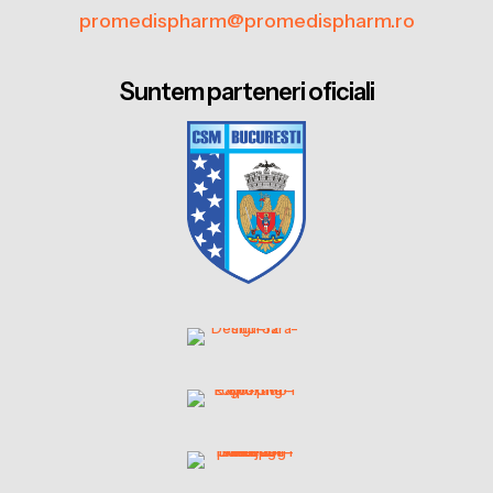
promedispharm@promedispharm.ro
Suntem parteneri oficiali